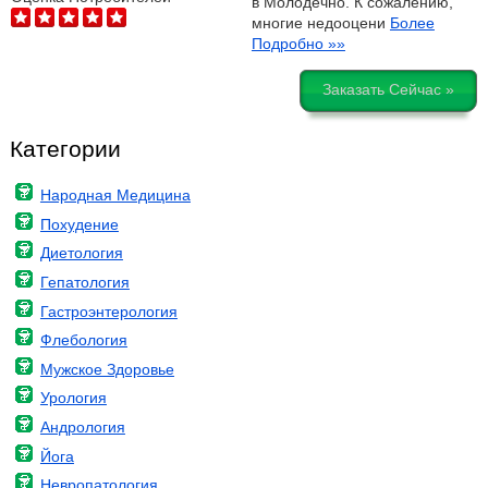
в Молодечно. К сожалению,
многие недооцени
Более
Подробно »»
Заказать Сейчас »
Категории
Народная Медицина
Похудение
Диетология
Гепатология
Гастроэнтерология
Флебология
Мужское Здоровье
Урология
Андрология
Йога
Невропатология