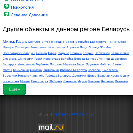
Психология
Лечение Давления
Другие объекты в данном регоне Беларусь
Минск
Гомель
Могилёв
Витебск
Гродно
Брест
Бобруйск
Барановичи
Пинск
Орша
Мозырь
Солигорск
Молодечно
Новополоцк
Борисов
Лида
Полоцк
Жлобин
Светлогорск Беларусь
Речица
Слуцк
Жодино
Слоним
Кобрин
Волковыск
Калинковичи
Сморгонь
Осиповичи
Горки
Новогрудок
Вилейка
Берёза
Кричев
Лунинец
Дзержинск
Беларусь
Иванцевичи
Глубокое
Поставы
Марьина Горка
Пружаны
Добруш
Быхов
Мосты
Климовичи
Ошмяны
Житковичи
Иваново Беларусь
Заславль
Смолевичи
Березино
Несвиж
Фаниполь
Городок Беларусь
Дрогичин
Шклов
Браслав
Костюковичи
Костюковка
Миоры
Белоозёрск
Жабинка
Ляховичи
Чаусы
Толочин
Чашники
Петриков
Ещё»
© 2015
CHUDOAPTEKA.COM