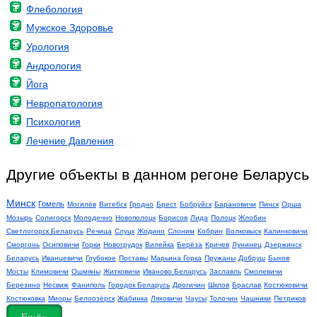
Флебология
Мужское Здоровье
Урология
Андрология
Йога
Невропатология
Психология
Лечение Давления
Другие объекты в данном регоне Беларусь
Минск
Гомель
Могилёв
Витебск
Гродно
Брест
Бобруйск
Барановичи
Пинск
Орша
Мозырь
Солигорск
Молодечно
Новополоцк
Борисов
Лида
Полоцк
Жлобин
Светлогорск Беларусь
Речица
Слуцк
Жодино
Слоним
Кобрин
Волковыск
Калинковичи
Сморгонь
Осиповичи
Горки
Новогрудок
Вилейка
Берёза
Кричев
Лунинец
Дзержинск
Беларусь
Иванцевичи
Глубокое
Поставы
Марьина Горка
Пружаны
Добруш
Быхов
Мосты
Климовичи
Ошмяны
Житковичи
Иваново Беларусь
Заславль
Смолевичи
Березино
Несвиж
Фаниполь
Городок Беларусь
Дрогичин
Шклов
Браслав
Костюковичи
Костюковка
Миоры
Белоозёрск
Жабинка
Ляховичи
Чаусы
Толочин
Чашники
Петриков