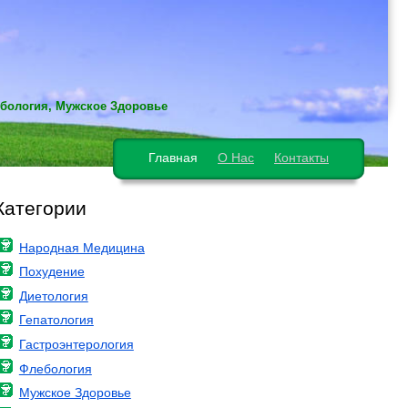
ебология, Мужское Здоровье
Главная
О Нас
Контакты
Категории
Народная Медицина
Похудение
Диетология
Гепатология
Гастроэнтерология
Флебология
Мужское Здоровье