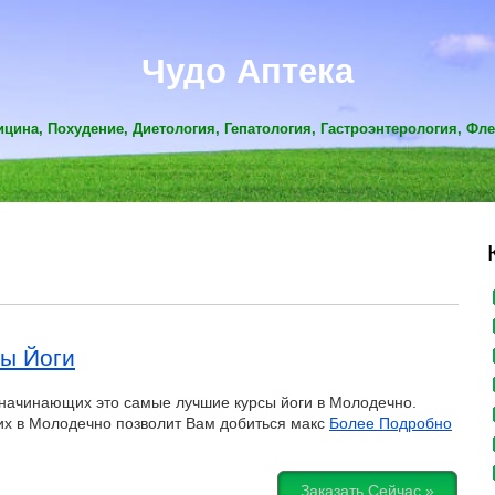
Чудо Аптека
цина, Похудение, Диетология, Гепатология, Гастроэнтерология, Фл
сы Йоги
начинающих это самые лучшие курсы йоги в Молодечно.
их в Молодечно позволит Вам добиться макс
Более Подробно
Заказать Сейчас »