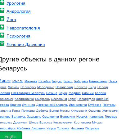
Урология
Андрология
Йога
Невропатология
Психология
Лечение Давления
Другие объекты в данном регоне
Беларусь
Минск
Гомель
Могилёв
Витебск
Гродно
Брест
Бобруйск
Барановичи
Пинск
рша
Мозырь
Солигорск
Молодечно
Новополоцк
Борисов
Лида
Полоцк
лобин
Светлогорск Беларусь
Речица
Слуцк
Жодино
Слоним
Кобрин
олковыск
Калинковичи
Сморгонь
Осиповичи
Горки
Новогрудок
Вилейка
ерёза
Кричев
Лунинец
Дзержинск Беларусь
Иванцевичи
Глубокое
Поставы
арьина Горка
Пружаны
Добруш
Быхов
Мосты
Климовичи
Ошмяны
Житковичи
ваново Беларусь
Заславль
Смолевичи
Березино
Несвиж
Фаниполь
Городок
еларусь
Дрогичин
Шклов
Браслав
Костюковичи
Костюковка
Миоры
елоозёрск
Жабинка
Ляховичи
Чаусы
Толочин
Чашники
Петриков
Ещё»