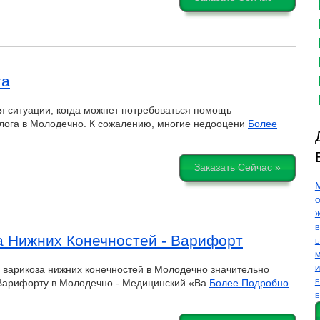
га
я ситуации, когда можнет потребоваться помощь
лога в Молодечно. К сожалению, многие недооцени
Более
Заказать Сейчас »
О
Ж
В
а Нижних Конечностей - Варифорт
Б
М
 варикоза нижних конечностей в Молодечно значительно
И
 Варифорту в Молодечно - Медицинский «Ва
Более Подробно
Б
Б